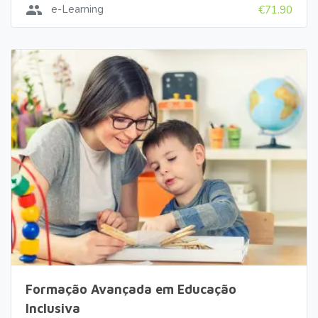
group
e-Learning
€71.90
Formação Avançada em Educação
Inclusiva