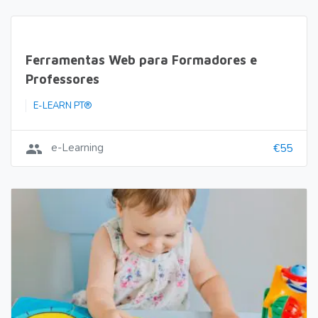
Ferramentas Web para Formadores e
Professores
E-LEARN PT®
group
e-Learning
€55