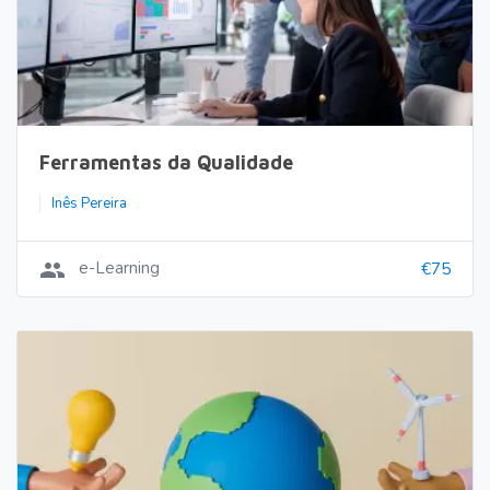
Ferramentas da Qualidade
Inês Pereira
group
e-Learning
€75