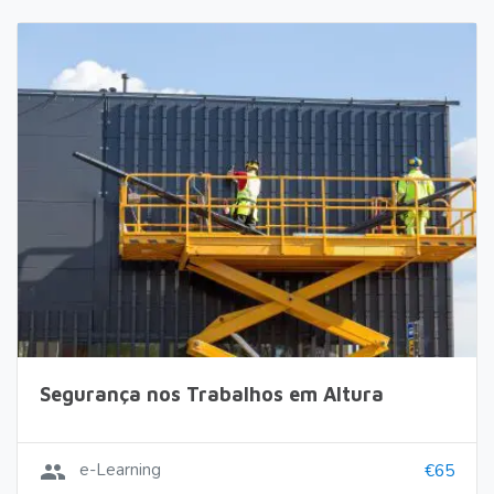
Segurança nos Trabalhos em Altura
group
e-Learning
€65