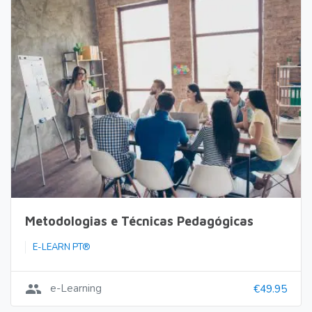
Metodologias e Técnicas Pedagógicas
E-LEARN PT®
group
e-Learning
€49.95