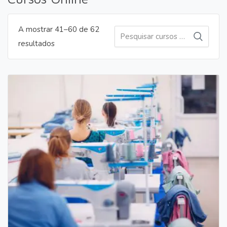
A mostrar 41–60 de 62
Pesquisar
Pesquis
Ordenado
resultados
por:
por
mais
recentes