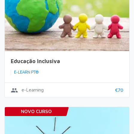
Educação Inclusiva
E-LEARN PT®
group
e-Learning
€70
NOVO CURSO