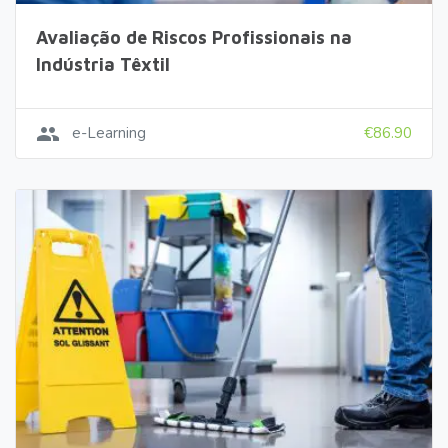
Avaliação de Riscos Profissionais na
Indústria Têxtil
group
e-Learning
€86.90