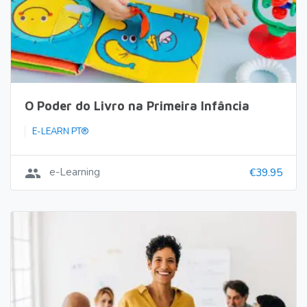
O Poder do Livro na Primeira Infância
E-LEARN PT®
group
e-Learning
€39.95