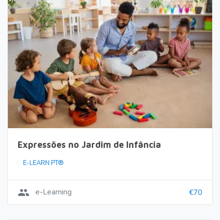
Expressões no Jardim de Infância
E-LEARN PT®
group
e-Learning
€70