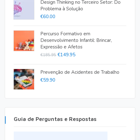
Design Thinking no Terceiro Setor: Do
Problema à Solução
€
60.00
Percurso Formativo em
Desenvolvimento Infantil: Brincar,
Expressão e Afetos
O
O
€
149.95
€
185.95
preço
preço
original
atual
Prevenção de Acidentes de Trabalho
€
59.90
era:
é:
€185.95.
€149.95.
Guia de Perguntas e Respostas