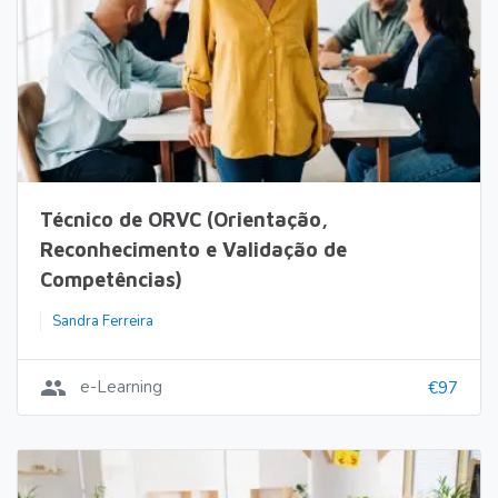
Técnico de ORVC (Orientação,
Reconhecimento e Validação de
Competências)
Sandra Ferreira
group
e-Learning
€97