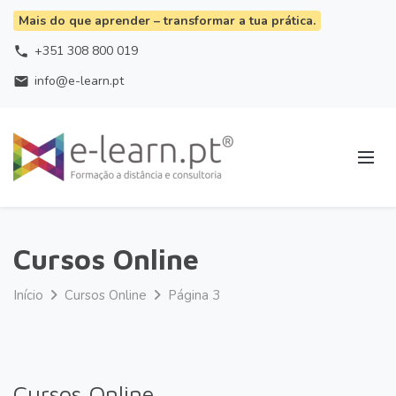
Mais do que aprender – transformar a tua prática.
+351 308 800 019
phone
info@e-learn.pt
email
Cursos Online
Início
Cursos Online
Página 3
Cursos Online