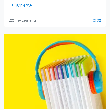
E-LEARN PT®
group
e-Learning
€320