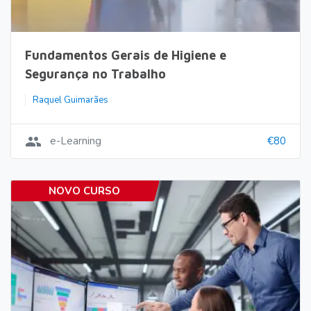
Fundamentos Gerais de Higiene e
Segurança no Trabalho
Raquel Guimarães
group
e-Learning
€80
NOVO CURSO