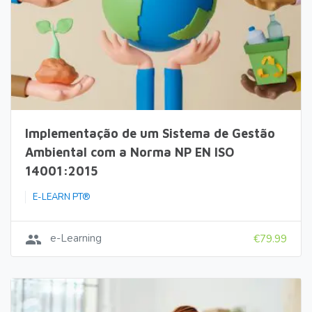
Implementação de um Sistema de Gestão
Ambiental com a Norma NP EN ISO
14001:2015
E-LEARN PT®
group
e-Learning
€79.99