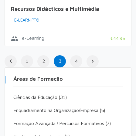
Recursos Didácticos e Multimédia
E-LEARN PT®
group
e-Learning
€44.95
1
2
3
4
Áreas de Formação
Ciências da Educação
(31)
Enquadramento na Organização/Empresa
(5)
Formação Avançada / Percursos Formativos
(7)