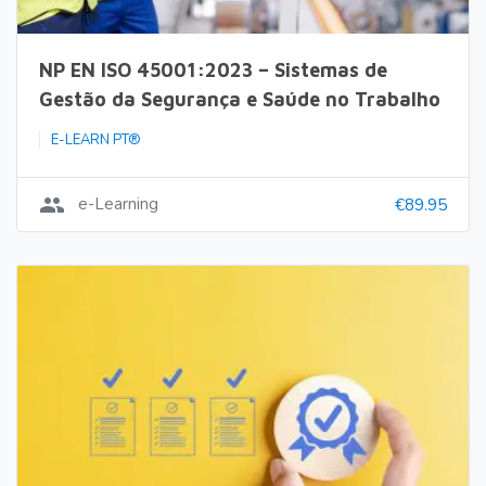
NP EN ISO 45001:2023 – Sistemas de
Gestão da Segurança e Saúde no Trabalho
E-LEARN PT®
group
e-Learning
€89.95