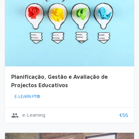
Planificação, Gestão e Avaliação de
Projectos Educativos
E-LEARN PT®
group
e-Learning
€55