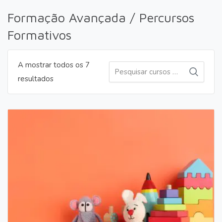
Formação Avançada / Percursos
Formativos
A mostrar todos os 7
Pesquisar
Pesquis
Ordenado
resultados
por:
por
mais
recentes