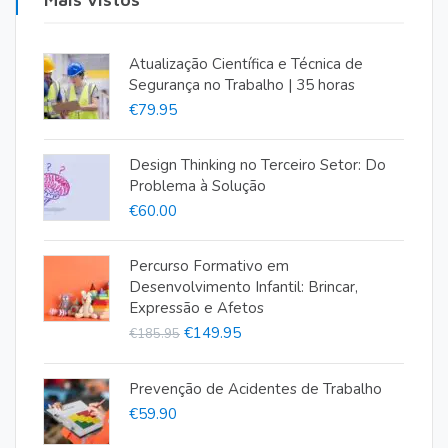
Atualização Científica e Técnica de
Segurança no Trabalho | 35 horas
€
79.95
Design Thinking no Terceiro Setor: Do
Problema à Solução
€
60.00
Percurso Formativo em
Desenvolvimento Infantil: Brincar,
Expressão e Afetos
O
O
€
149.95
€
185.95
preço
preço
original
atual
Prevenção de Acidentes de Trabalho
€
59.90
era:
é:
€185.95.
€149.95.