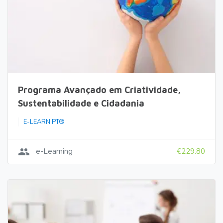
Programa Avançado em Criatividade,
Sustentabilidade e Cidadania
E-LEARN PT®
group
e-Learning
€229.80