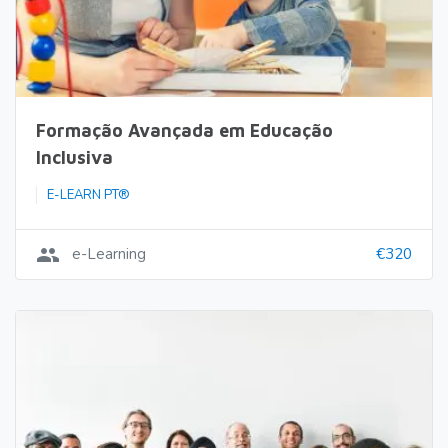
Formação Avançada em Educação
Inclusiva
E-LEARN PT®
group
e-Learning
€320