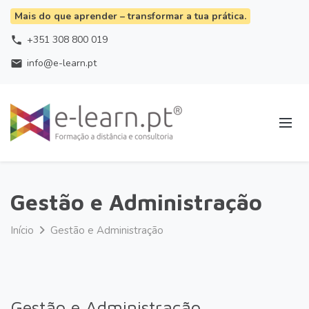
Mais do que aprender – transformar a tua prática.
+351 308 800 019
phone
info@e-learn.pt
email
Gestão e Administração
Início
Gestão e Administração
Gestão e Administração