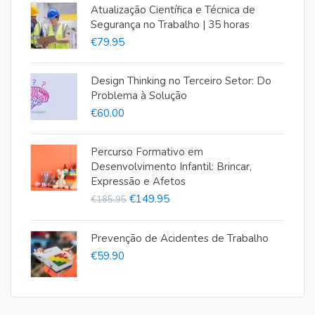
Atualização Científica e Técnica de
Segurança no Trabalho | 35 horas
€
79.95
Design Thinking no Terceiro Setor: Do
Problema à Solução
€
60.00
Percurso Formativo em
Desenvolvimento Infantil: Brincar,
Expressão e Afetos
O
O
€
149.95
€
185.95
preço
preço
original
atual
Prevenção de Acidentes de Trabalho
€
59.90
era:
é:
€185.95.
€149.95.