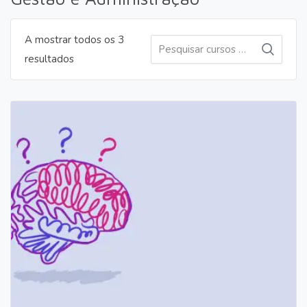
A mostrar todos os 3
Pesquisar
Pesquis
Ordenado
resultados
por:
por
mais
recentes