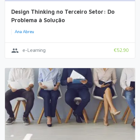
Design Thinking no Terceiro Setor: Do
Problema à Solução
Ana Abreu
group
e-Learning
€52.90