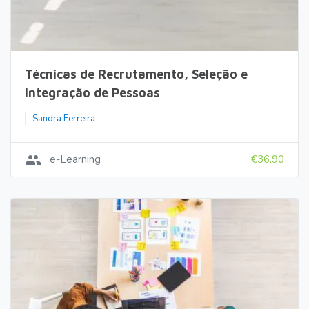
Técnicas de Recrutamento, Seleção e
Integração de Pessoas
Sandra Ferreira
group
e-Learning
€36.90