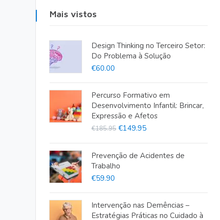
Mais vistos
Design Thinking no Terceiro Setor:
Do Problema à Solução
€
60.00
Percurso Formativo em
Desenvolvimento Infantil: Brincar,
Expressão e Afetos
O
O
€
149.95
€
185.95
preço
preço
original
atual
Prevenção de Acidentes de
Trabalho
era:
é:
€
59.90
€185.95.
€149.95.
Intervenção nas Demências –
Estratégias Práticas no Cuidado à