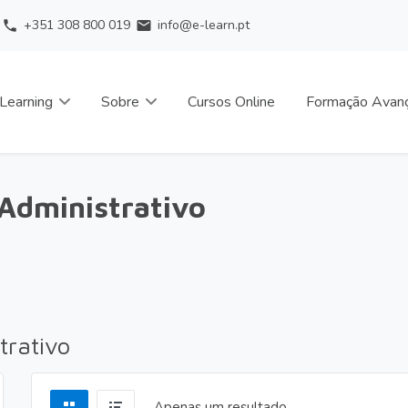
+351 308 800 019
info@e-learn.pt
phone
email
Learning
Sobre
Cursos Online
Formação Avan
 Administrativo
trativo
Apenas um resultado