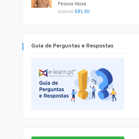
Pessoa Idosa
O
O
€
81.90
€
100.00
preço
preço
original
atual
era:
é:
Guia de Perguntas e Respostas
€100.00.
€81.90.