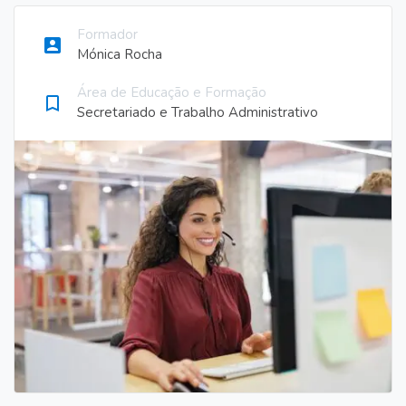
Formador
account_box
Mónica Rocha
Área de Educação e Formação
bookmark_border
Secretariado e Trabalho Administrativo