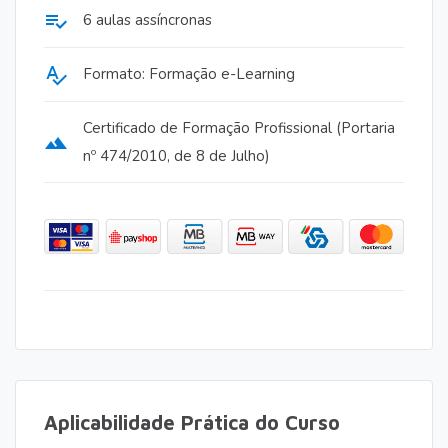
playlist_add_check
6 aulas assíncronas
spellcheck
Formato: Formação e-Learning
Certificado de Formação Profissional (Portaria
terrain
nº 474/2010, de 8 de Julho)
Aplicabilidade Prática do Curso