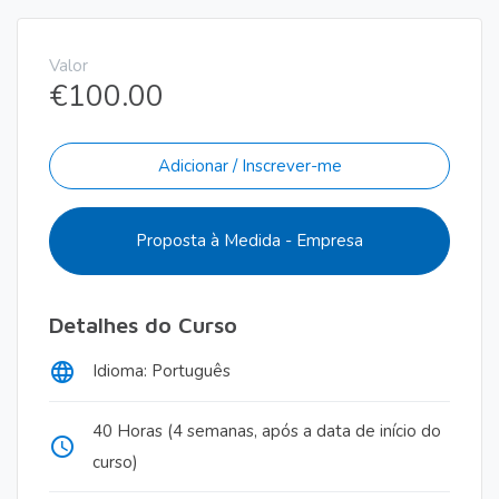
Valor
€
100.00
Adicionar / Inscrever-me
Proposta à Medida - Empresa
Detalhes do Curso
language
Idioma: Português
40 Horas (4 semanas, após a data de início do
access_time
curso)