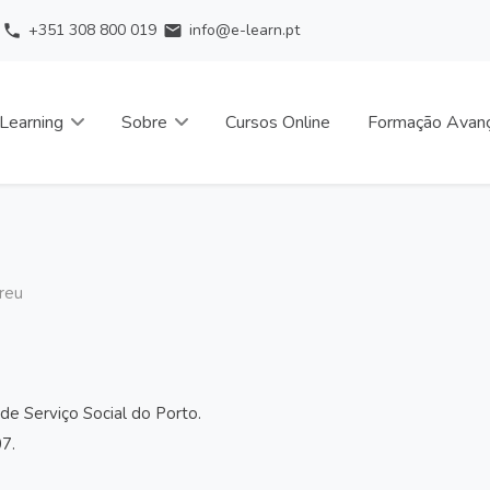
+351 308 800 019
info@e-learn.pt
phone
email
Learning
Sobre
Cursos Online
Formação Avan
reu
 de Serviço Social do Porto.
7.