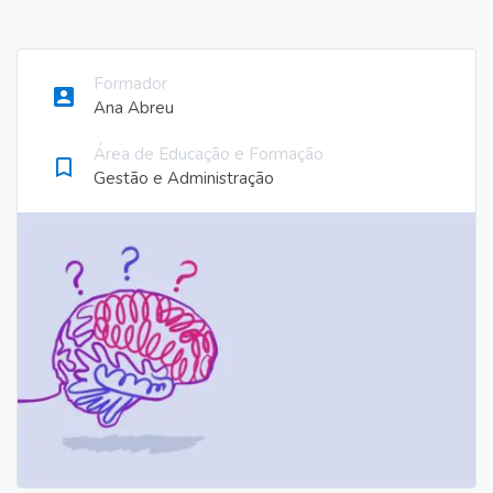
Formador
account_box
Ana Abreu
Área de Educação e Formação
bookmark_border
Gestão e Administração