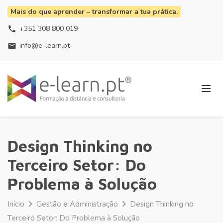
Mais do que aprender – transformar a tua prática.
+351 308 800 019
phone
info@e-learn.pt
email
Design Thinking no
Terceiro Setor: Do
Problema à Solução
Início
Gestão e Administração
Design Thinking no
Terceiro Setor: Do Problema à Solução