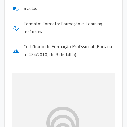
playlist_add_check
6 aulas
Formato: Formato: Formação e-Learning
spellcheck
assíncrona
Certificado de Formação Profissional (Portaria
terrain
nº 474/2010, de 8 de Julho)