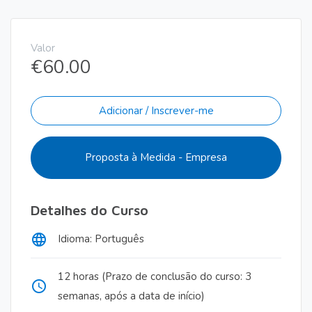
Valor
€
60.00
Adicionar / Inscrever-me
Proposta à Medida - Empresa
Detalhes do Curso
language
Idioma: Português
12 horas (Prazo de conclusão do curso: 3
access_time
semanas, após a data de início)