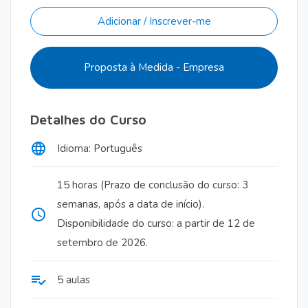
Adicionar / Inscrever-me
Proposta à Medida - Empresa
Detalhes do Curso
language
Idioma: Português
15 horas (Prazo de conclusão do curso: 3
semanas, após a data de início).
access_time
Disponibilidade do curso: a partir de 12 de
setembro de 2026.
playlist_add_check
5 aulas