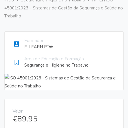
Início
Segurança e Higiene no Trabalho
NP EN ISO
45001:2023 – Sistemas de Gestão da Segurança e Saúde no
Trabalho
Formador
account_box
E-LEARN PT®
Área de Educação e Formação
bookmark_border
Segurança e Higiene no Trabalho
Valor
€
89.95