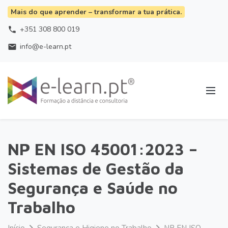
Mais do que aprender – transformar a tua prática.
+351 308 800 019
phone
info@e-learn.pt
email
NP EN ISO 45001:2023 –
Sistemas de Gestão da
Segurança e Saúde no
Trabalho