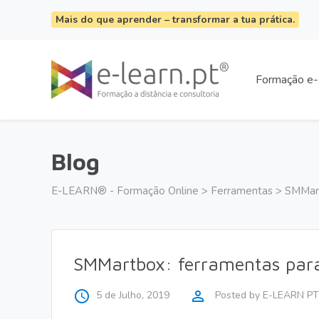
Mais do que aprender – transformar a tua prática.
Formação e-
Blog
E-LEARN® - Formação Online
>
Ferramentas
>
SMMart
SMMartbox: ferramentas para
access_time
perm_identity
5 de Julho, 2019
Posted by
E-LEARN PT