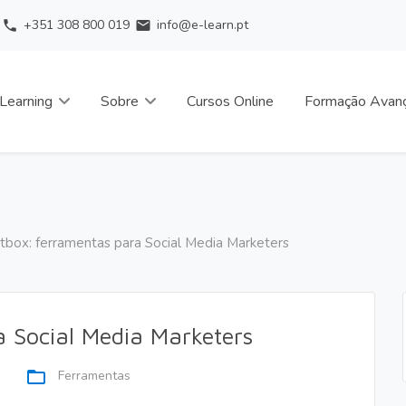
+351 308 800 019
info@e-learn.pt
phone
email
Learning
Sobre
Cursos Online
Formação Avan
box: ferramentas para Social Media Marketers
 Social Media Marketers
folder_open
Ferramentas