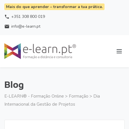
Mais do que aprender – transformar a tua prática.
+351 308 800 019
phone
info@e-learn.pt
email
Blog
E-LEARN® - Formação Online
>
Formação
>
Dia
Internacional da Gestão de Projetos