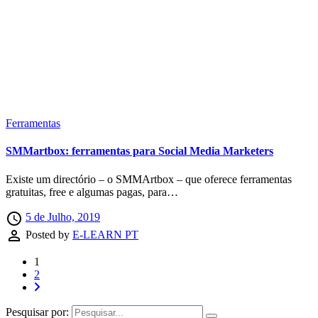
Ferramentas
SMMartbox: ferramentas para Social Media Marketers
Existe um directório – o SMMArtbox – que oferece ferramentas
gratuitas, free e algumas pagas, para…
access_time
5 de Julho, 2019
perm_identity
Posted by
E-LEARN PT
1
2
Pesquisar por: