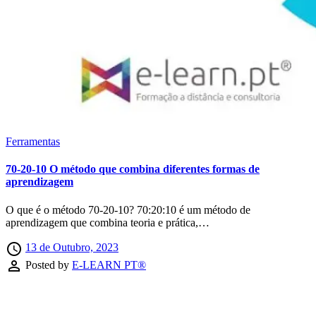
Ferramentas
70-20-10 O método que combina diferentes formas de
aprendizagem
O que é o método 70-20-10? 70:20:10 é um método de
aprendizagem que combina teoria e prática,…
access_time
13 de Outubro, 2023
perm_identity
Posted by
E-LEARN PT®