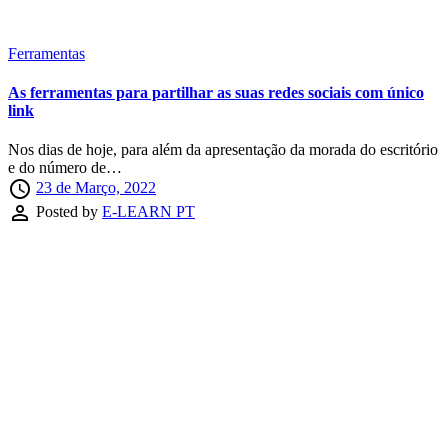
Ferramentas
As ferramentas para partilhar as suas redes sociais com único
link
Nos dias de hoje, para além da apresentação da morada do escritório
e do número de…
access_time
23 de Março, 2022
perm_identity
Posted by
E-LEARN PT