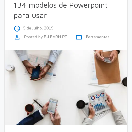
134 modelos de Powerpoint
para usar
access_time
5 de Julho, 2019
perm_identity
folder_open
Posted by
E-LEARN PT
Ferramentas