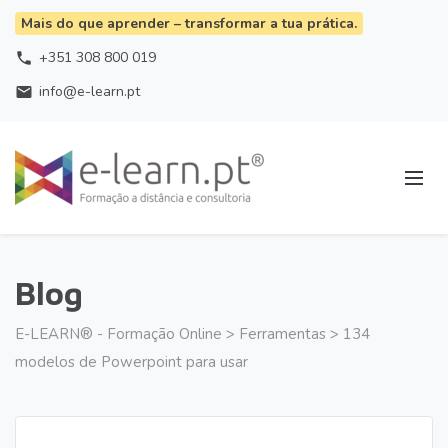
Mais do que aprender – transformar a tua prática.
+351 308 800 019
phone
info@e-learn.pt
email
Blog
E-LEARN® - Formação Online
>
Ferramentas
>
134
modelos de Powerpoint para usar