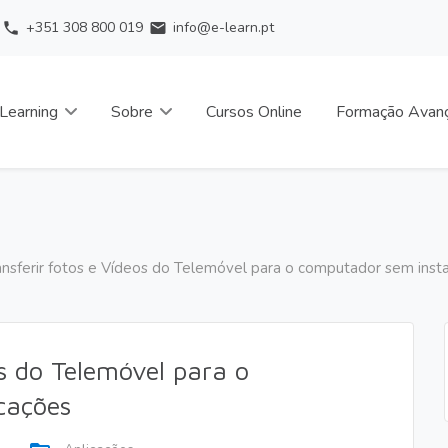
+351 308 800 019
info@e-learn.pt
phone
email
Learning
Sobre
Cursos Online
Formação Avan
nsferir fotos e Vídeos do Telemóvel para o computador sem insta
s do Telemóvel para o
cações