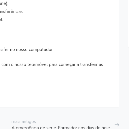
one);
ansferências;
l.
nsfer
no nosso computador.
r com o nosso telemóvel para começar a transferir as
mais antigos
A emergência de ser e-Formador nos dias de hoje