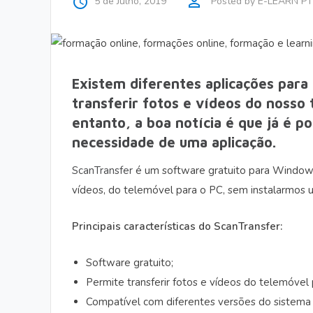
access_time
perm_identity
5 de Julho, 2019
Posted by
E-LEARN PT
Existem diferentes aplicações para
transferir fotos e vídeos do nosso
entanto, a boa notícia é que já é p
necessidade de uma aplicação.
ScanTransfer
é um software gratuito para Windows q
vídeos, do telemóvel para o PC, sem instalarmos 
Principais características do ScanTransfer:
Software gratuito;
Permite transferir fotos e vídeos do telemóvel 
Compatível com diferentes versões do sistema