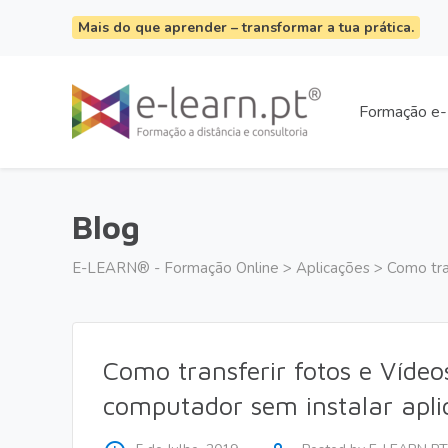
Mais do que aprender – transformar a tua prática.
Formação e-
Blog
E-LEARN® - Formação Online
>
Aplicações
>
Como tra
Como transferir fotos e Vídeo
computador sem instalar apli