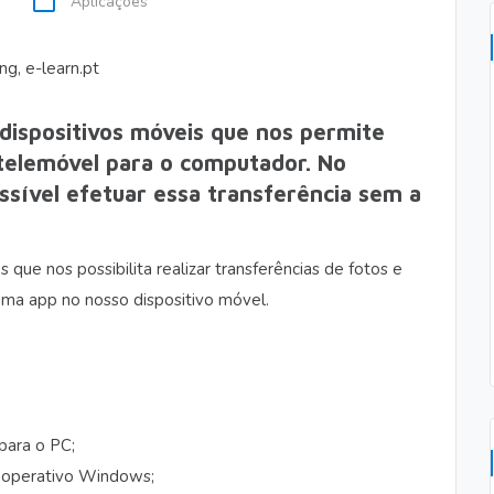
folder_open
Aplicações
 dispositivos móveis que nos permite
 telemóvel para o computador. No
ossível efetuar essa transferência sem a
ue nos possibilita realizar transferências de fotos e
uma app no nosso dispositivo móvel.
para o PC;
 operativo Windows;