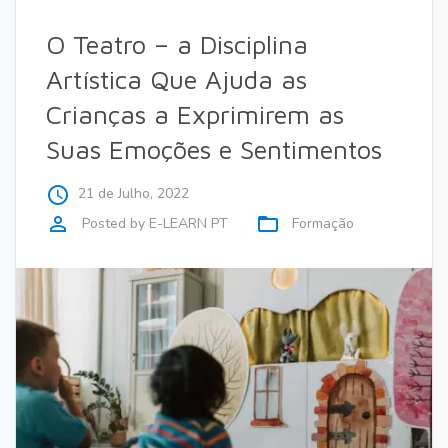
O Teatro – a Disciplina
Artística Que Ajuda as
Crianças a Exprimirem as
Suas Emoções e Sentimentos
access_time
21 de Julho, 2022
perm_identity
folder_open
Posted by
E-LEARN PT
Formação