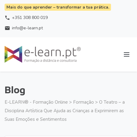
Mais do que aprender – transformar a tua prática.
+351 308 800 019
phone
info@e-learn.pt
email
Blog
E-LEARN® - Formação Online
>
Formação
>
O Teatro – a
Disciplina Artística Que Ajuda as Crianças a Exprimirem as
Suas Emoções e Sentimentos