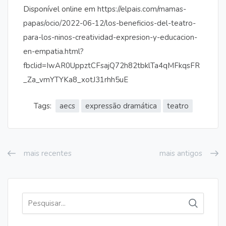
Disponível online em
https://elpais.com/mamas-
papas/ocio/2022-06-12/los-beneficios-del-teatro-
para-los-ninos-creatividad-expresion-y-educacion-
en-empatia.html?
fbclid=IwAR0UppztCFsajQ72h82tbklTa4qMFkqsFR
_Za_vmYTYKa8_xotJ31rhh5uE
Tags:
aecs
expressão dramática
teatro
mais recentes
mais antigos
Pesquisar
por: