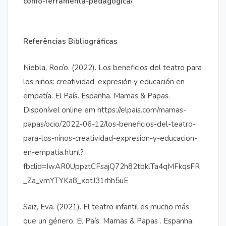
como-ferramenta-pedagogica/
Referências Bibliográficas
Niebla, Rocío. (2022). Los beneficios del teatro para
los niños: creatividad, expresión y educación en
empatía. El País. Espanha. Mamas & Papas.
Disponível online em
https://elpais.com/mamas-
papas/ocio/2022-06-12/los-beneficios-del-teatro-
para-los-ninos-creatividad-expresion-y-educacion-
en-empatia.html?
fbclid=IwAR0UppztCFsajQ72h82tbklTa4qMFkqsFR
_Za_vmYTYKa8_xotJ31rhh5uE
Saiz, Eva. (2021). El teatro infantil es mucho más
que un género. El País. Mamas & Papas . Espanha.