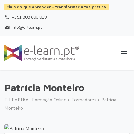
Mais do que aprender – transformar a tua prática.
+351 308 800 019
phone
info@e-learn.pt
email
Patrícia Monteiro
E-LEARN® - Formação Online
>
Formadores
>
Patrícia
Monteiro